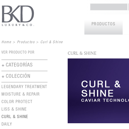
PRODUCTOS
Home
>
Productos
>
Curl & Shine
CURL & SHINE
VER PRODUCTO POR
CATEGORÍAS
COLECCIÓN
LEGENDARY TREATMENT
MOISTURE & REPAIR
COLOR PROTECT
LISS & SHINE
CURL & SHINE
DAILY